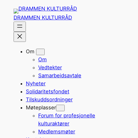
Hopp
til
DRAMMEN KULTURRÅD
innhold
Om
Om
Vedtekter
Samarbeidsavtale
Nyheter
Solidaritetsfondet
Tilskuddsordninger
Møteplasser
Forum for profesjonelle
kulturaktører
Medlemsmøter