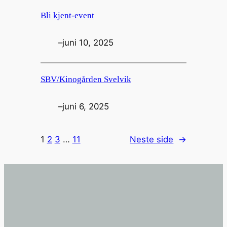
Bli kjent-event
–
juni 10, 2025
SBV/Kinogården Svelvik
–
juni 6, 2025
1
2
3
…
11
Neste side
→